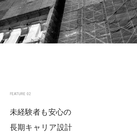
F
E
A
T
U
R
E
0
2
未
経
験
者
も
安
心
の
長
期
キ
ャ
リ
ア
設
計