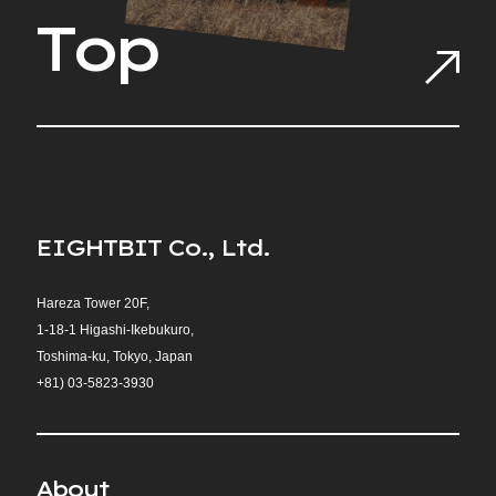
T
o
p
E
I
G
H
T
B
I
T
C
o
.
,
L
t
d
.
Hareza Tower 20F,
1-18-1 Higashi-Ikebukuro,
Toshima-ku, Tokyo, Japan
+81)
03-5823-3930
A
b
o
u
t