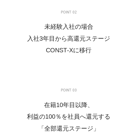
P
O
I
N
T
0
2
未
経
験
入
社
の
場
合
入
社
3
年
目
か
ら
高
還
元
ス
テ
ー
ジ
C
O
N
S
T
-
X
に
移
行
P
O
I
N
T
0
3
在
籍
1
0
年
目
以
降
、
利
益
の
1
0
0
％
を
社
員
へ
還
元
す
る
「
全
部
還
元
ス
テ
ー
ジ
」