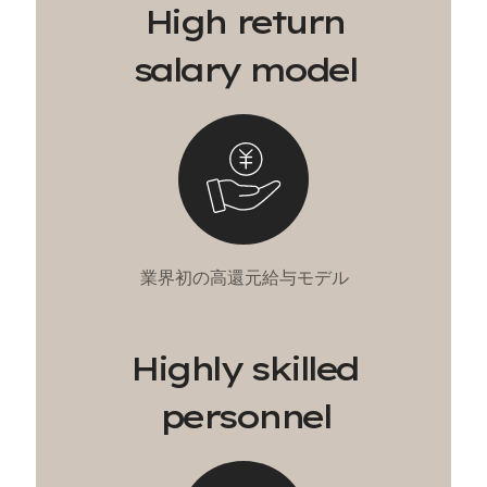
H
i
g
h
r
e
t
u
r
n
s
a
l
a
r
y
m
o
d
e
l
業
界
初
の
高
還
元
給
与
モ
デ
ル
H
i
g
h
l
y
s
k
i
l
l
e
d
p
e
r
s
o
n
n
e
l