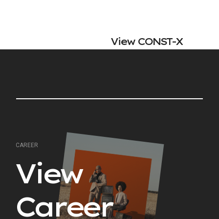
V
i
e
w
C
O
N
S
T
-
X
C
A
R
E
E
R
V
i
e
w
C
a
r
e
e
r