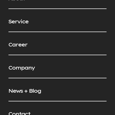
S
e
r
v
i
c
e
C
a
r
e
e
r
C
o
m
p
a
n
y
N
e
w
s
+
B
l
o
g
C
o
n
t
a
c
t