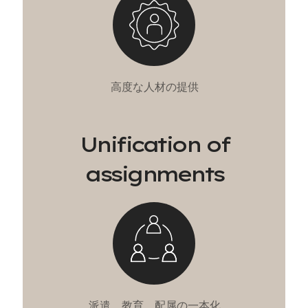
高
度
な
人
材
の
提
供
U
n
i
f
i
c
a
t
i
o
n
o
f
a
s
s
i
g
n
m
e
n
t
s
派
遣
、
教
育
、
配
属
の
一
本
化