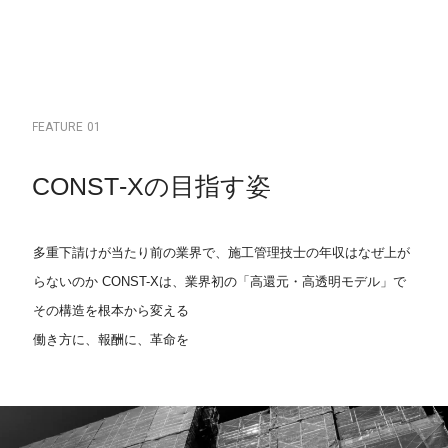
F
E
A
T
U
R
E
0
1
C
O
N
S
T
-
X
の
目
指
す
姿
多重下請けが当たり前の業界で、施工管理技士の年収はなぜ上が
らないのか
CONST-Xは、業界初の「高還元・高透明モデル」で
その構造を根本から変える
働き方に、報酬に、革命を