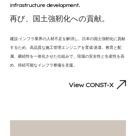
i
n
f
r
a
s
t
r
u
c
t
u
r
e
d
e
v
e
l
o
p
m
e
n
t
.
再
び
、
国
⼟
強
靭
化
へ
の
貢
献
。
建設‧インフラ業界の⼈材不⾜を解消し、⽇本の国⼟強靭化に貢献
するため、⾼品質な施⼯管理エンジニアを育成‧派遣。教育と配
属、継続性を⼀体化させた仕組みで、現場の安全性と⽣産性を⾼
め、持続可能なインフラ整備を⽀援。
V
i
e
w
C
O
N
S
T
-
X