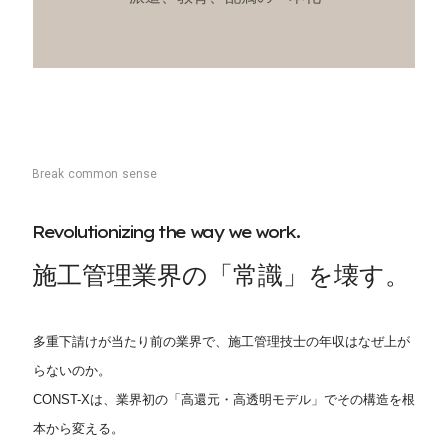
B
r
e
a
k
c
o
m
m
o
n
s
e
n
s
e
R
e
v
o
l
u
t
i
o
n
i
z
i
n
g
t
h
e
w
a
y
w
e
w
o
r
k
.
施
工
管
理
業
界
の
「
常
識
」
を
壊
す
。
多重下請けが当たり前の業界で、施工管理技士の年収はなぜ上が
らないのか。
CONST-Xは、業界初の「高還元・高透明モデル」でその構造を根
本から変える。