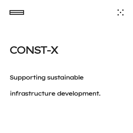
C
O
N
S
T
-
X
S
u
p
p
o
r
t
i
n
g
s
u
s
t
a
i
n
a
b
l
e
i
n
f
r
a
s
t
r
u
c
t
u
r
e
d
e
v
e
l
o
p
m
e
n
t
.