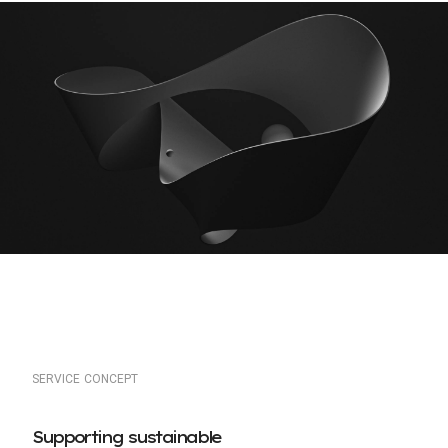
S
E
R
V
I
C
E
C
O
N
C
E
P
T
S
u
p
p
o
r
t
i
n
g
s
u
s
t
a
i
n
a
b
l
e