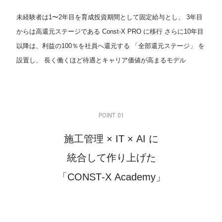
未経験者は1〜2年目を育成投資期間として固定給与とし、
3年目
からは高還元ステージである Const-X PRO に移行
さらに10年目
以降は、利益の100％を社員へ還元する 「全部還元ステージ」 を
設置し、
長く働くほど待遇とキャリア価値が高まるモデル
P
O
I
N
T
0
1
施
工
管
理
×
I
T
×
A
I
に
統
合
し
て
作
り
上
げ
た
「
C
O
N
S
T
-
X
A
c
a
d
e
m
y
」