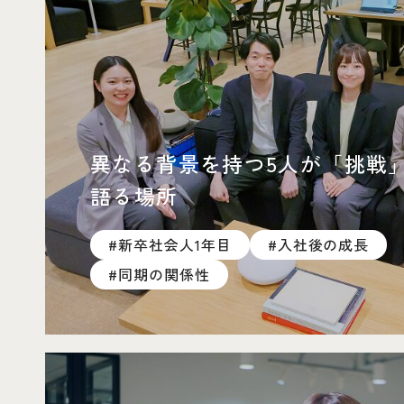
異なる背景を持つ5人が「挑戦
語る場所
#新卒社会人1年目
#入社後の成長
#同期の関係性
25卒同期クロストークへページ遷移します。