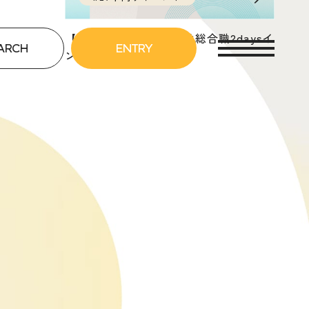
【潜入レポ🕶️】27卒向け総合職2daysイ
ARCH
ENTRY
ンターンシップ選考会✨