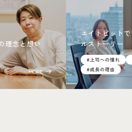
エイトビットで
の理念と想い
ルストーリー
#上司への憧れ
#成長の理由
MORE