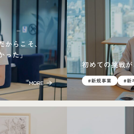
だからこそ、
かった」
初めての挑戦が
#新規事業
#新
MORE
営業チームリーダー×メンバ