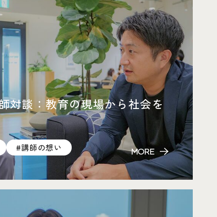
師対談：教育の現場から社会を
#講師の想い
MORE
ー対談へページ遷移します。