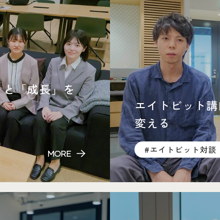
」と「成長」を
エイトビット講
変える
#エイトビット対談
MORE
営業チームリーダー×メンバ