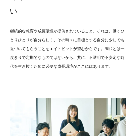
M
o
n
t
h
2
ネットワーク設計の実践
・文字コード
い
・ネットワーク図の作成
・バリデーション
・ルーティングプロトコルの設計、VLAN設定、冗長化技
・クッキーの取り扱い
術
継続的な教育や成長環境が提供されていること。それは、働くひ
・MVCアーキテクチャ
・HTTP(S)通信
とりひとりが自分らしく、その時々に目標とする自分に少しでも
・セッション管理
・リクエストとレスポンス
近づいてもらうことをエイトビットが望むからです。調和とは一
・パラメータ取得、加工
・フレームワーク
度きりで定期的なものではないから。共に、不透明で不安定な時
・データベース連携
代を生き抜くために必要な成長環境がここにはあります。
・ルータ、スイッチ、ファイアウォールの設定方法
・Webサーバー基礎
・SNMPやSyslogの設定、障害通知設定
S
t
e
p
2
・データベースサーバー基礎
・バージョン管理ツール
・webAPI基礎
・ファイアウォールの種類、ポリシーの設定
・IPS/IDSの導入、設定、ログ解析