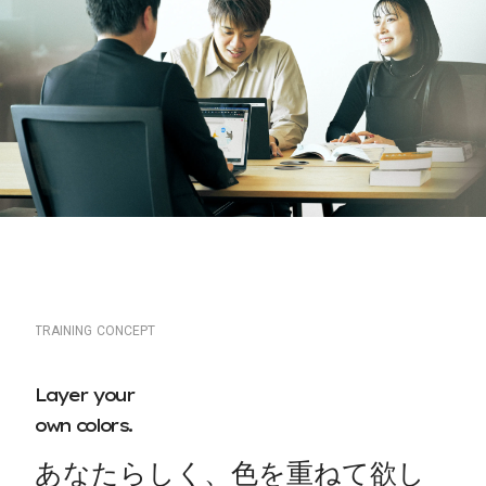
研修期間
1か月
研修カリキュラム
学習ジャンル
インフラストラクチャー
対象となる方
インフラエンジニア
研修期間
2か月
学習ジャンル
開発
対象となる方
何らかの開発言語、SQL習得者
S
t
e
p
1
ネットワークアーキテクチャの
T
R
A
I
N
I
N
G
C
O
N
C
E
P
T
概要
M
o
n
t
h
1
L
a
y
e
r
y
o
u
r
・ネットワーク設計の考え方
o
w
n
c
o
l
o
r
s
.
・HTML基礎
・物理的な構造、論理的な構成
・CSS基礎
・プロトコルの特徴
あ
な
た
ら
し
く
、
色
を
重
ね
て
欲
し
・JavaScript基礎