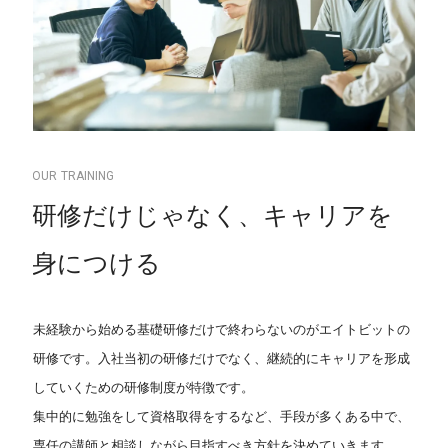
・VPNの設定、トラフィック分析、ログ分析
・スイッチの設定、冗長化技術の設計、リンクアグリゲー
ションの設定
・ルータの設定、ルーティングテーブルの設計、ルーティ
ングプロトコルの設定
O
U
R
T
R
A
I
N
I
N
G
・キャパシティプランニング、ボトルネックの特定、性能
研
修
だ
け
じ
ゃ
な
く
、
キ
ャ
リ
ア
を
評価の実践
・ログの解析
身
に
つ
け
る
・トラブルシューティングの方法
未経験から始める基礎研修だけで終わらないのがエイトビットの
研修です。入社当初の研修だけでなく、継続的にキャリアを形成
していくための研修制度が特徴です。
集中的に勉強をして資格取得をするなど、手段が多くある中で、
専任の講師と相談しながら目指すべき方針を決めていきます。