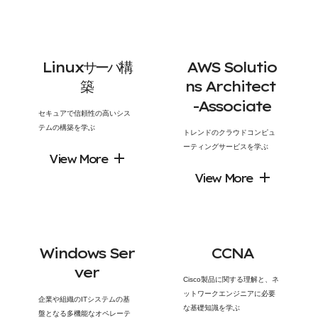
L
i
n
u
x
サ
ー
バ
構
A
W
S
S
o
l
u
t
i
o
築
n
s
A
r
c
h
i
t
e
c
t
-
A
s
s
o
c
i
a
t
e
セキュアで信頼性の高いシス
テムの構築を学ぶ
トレンドのクラウドコンピュ
ーティングサービスを学ぶ
View More
View More
W
i
n
d
o
w
s
S
e
r
C
C
N
A
v
e
r
Cisco製品に関する理解と、ネ
ットワークエンジニアに必要
企業や組織のITシステムの基
な基礎知識を学ぶ
盤となる多機能なオペレーテ