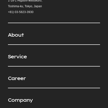
1-18-1 Higashi-Ikebukuro,
Toshima-ku, Tokyo, Japan
+81)
03-5823-3930
A
b
o
u
t
S
e
r
v
i
c
e
C
a
r
e
e
r
C
o
m
p
a
n
y