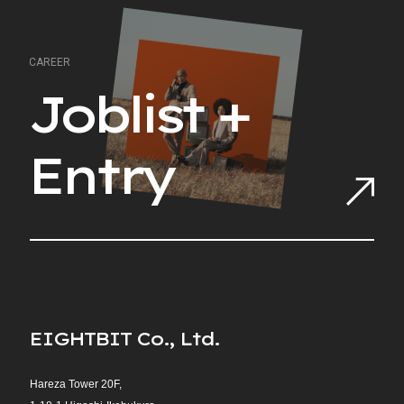
C
A
R
E
E
R
J
o
b
l
i
s
t
+
E
n
t
r
y
E
I
G
H
T
B
I
T
C
o
.
,
L
t
d
.
Hareza Tower 20F,