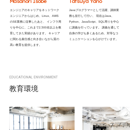
M
a
s
a
n
o
r
i
I
s
o
b
e
T
a
t
s
u
y
a
Y
a
n
o
エンジニアのキャリアをネットワーク
Javaプログラマーとして活躍、講師業
エンジニアからはじめ、Linux、AWS
務も並行して行い、 現在はJava、
のSE業務に従事したあと、 インフラ周
Python、JavaScript、SQL周りを中心
りを中心に、これまで2,500名以上を教
に講義を行っています。 講義を通して
育してきた実績があります。 キャリア
自身の学びも多くあるため、対等なコ
に関わる責任感と向き合いながら質の
ミュニケーションを心がけています。
高い教育を提供します。
E
D
U
C
A
T
I
O
N
A
L
E
N
V
I
R
O
N
M
E
N
T
教
育
環
境