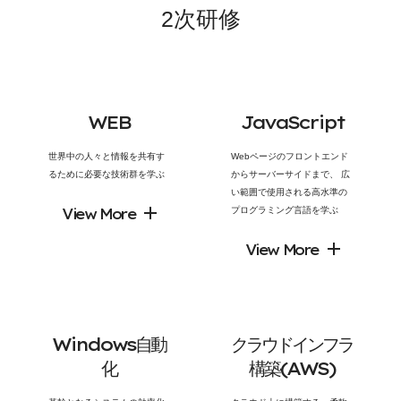
2
次
研
修
W
E
B
J
a
v
a
S
c
r
i
p
t
世界中の人々と情報を共有す
Webページのフロントエンド
るために必要な技術群を学ぶ
からサーバーサイドまで、 広
い範囲で使用される高水準の
View More
プログラミング言語を学ぶ
View More
W
i
n
d
o
w
s
自
動
ク
ラ
ウ
ド
イ
ン
フ
ラ
化
構
築
(
A
W
S
)