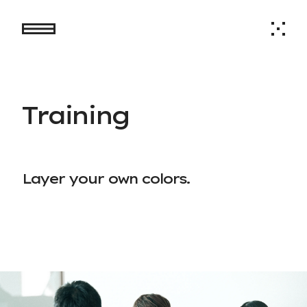
通信のためのインフラストラクチャー
世界中の人々と情報を共有するために
設計・構築を学ぶ
必要な技術群を学ぶ
T
r
a
i
n
i
n
g
ネットワーク構築とは
WEB技術とは？
ネットワーク構築とは、複数のネットワーク機器やコン
Web技術は、ウェブサイトやウェブアプリケーションを開
ピュータを接続し、相互に通信可能なネットワークを構築
発するための技術のことであり、大きく分けてフロントエ
L
a
y
e
r
y
o
u
r
o
w
n
c
o
l
o
r
s
.
することを指します。
ンド、サーバサイドの学習が必要です。
ネットワークの規模や用途に応じた、物理的な構造や論理
フロントエンドでは主にHTML、CSS、JavaScript等を使
的な構成を考え、効率的で安定したネットワークを構築す
用してウェブページを構成します。ウェブページを公開す
るための知識を教育します。
るためにはサーバーが必要であり、認証やデータベース操
作等の際にサーバサイドの処理が動く仕組みです。こちら
には様々な言語が応用されます。Web技術は現代社会にお
研修カリキュラム
いて重要な役割を果たしています。