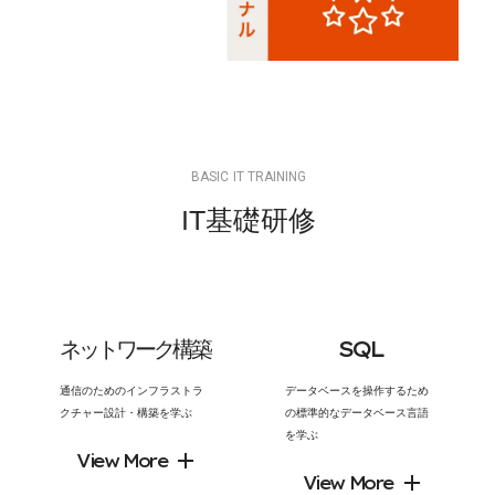
B
A
S
I
C
I
T
T
R
A
I
N
I
N
G
I
T
基
礎
研
修
ネ
ッ
ト
ワ
ー
ク
構
築
S
Q
L
通信のためのインフラストラ
データベースを操作するため
クチャー設計・構築を学ぶ
の標準的なデータベース言語
を学ぶ
View More
View More