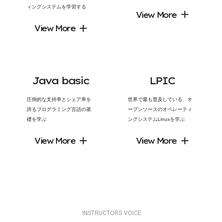
ィングシステムを学習する
View More
View More
J
a
v
a
b
a
s
i
c
L
P
I
C
圧倒的な支持率とシェア率を
世界で最も普及している、オ
誇るプログラミング言語の基
ープンソースのオペレーティ
礎を学ぶ
ングシステムLinuxを学ぶ
View More
View More
I
N
S
T
R
U
C
T
O
R
S
V
O
I
C
E