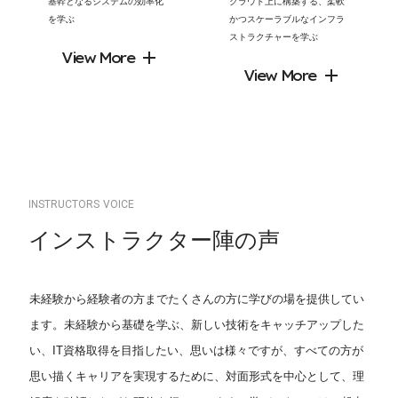
基幹となるシステムの効率化
クラウド上に構築する、柔軟
を学ぶ
かつスケーラブルなインフラ
ストラクチャーを学ぶ
View More
View More
I
N
S
T
R
U
C
T
O
R
S
V
O
I
C
E
イ
ン
ス
ト
ラ
ク
タ
ー
陣
の
声
未経験から経験者の方までたくさんの方に学びの場を提供してい
ます。未経験から基礎を学ぶ、新しい技術をキャッチアップした
い、IT資格取得を目指したい、思いは様々ですが、すべての方が
思い描くキャリアを実現するために、対面形式を中心として、理