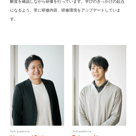
解度を確認しながら研修を行っています。学びのきっかけの起点
になるよう、常に研修内容、研修環境をアップデートしていま
す。
T
e
c
h
a
c
a
d
e
m
i
a
T
e
c
h
a
c
a
d
e
m
i
a