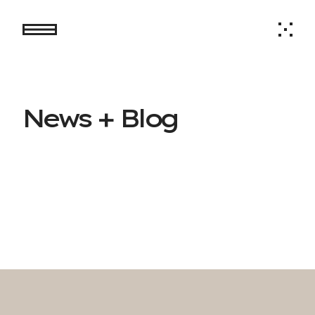
N
e
w
s
+
B
l
o
g