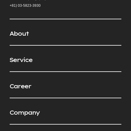
+81)
03-5823-3930
A
b
o
u
t
S
e
r
v
i
c
e
C
a
r
e
e
r
C
o
m
p
a
n
y