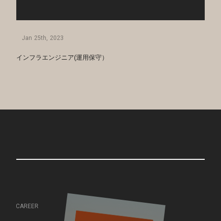
CAREER
J
a
n
2
5
t
h
,
2
0
2
3
OTHER
インフラエンジニア(運用保守）
C
A
R
E
E
R