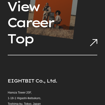
V
i
e
w
C
a
r
e
e
r
T
o
p
E
I
G
H
T
B
I
T
C
o
.
,
L
t
d
.
Hareza Tower 20F,
1-18-1 Higashi-Ikebukuro,
Toshima-ku, Tokyo, Japan