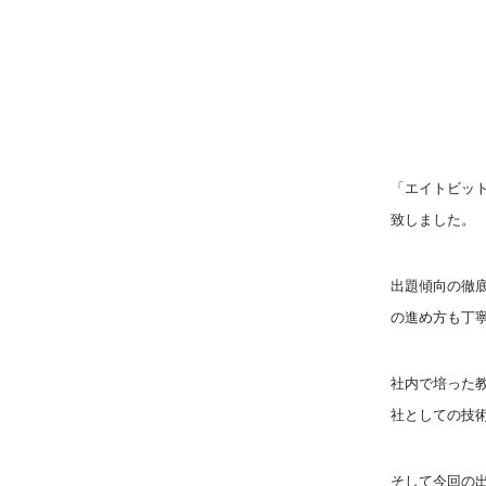
「エイトビッ
致しました。
出題傾向の徹
の進め方も丁
社内で培った
社としての技
そして今回の