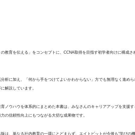
トの教育を伝える」をコンセプトに、CCNA取得を目指す初学者向けに構成さ
底分析に加え、「何から手をつけてよいかわからない」方でも無理なく進めら
寧に解説しています。
教育ノウハウを体系的にまとめた本書は、みなさんのキャリアアップを支援す
術力の信頼性向上にもつながる大切な成果物です。
出版は、単なる社内教育の一環にとどまらず、エイトビットが今後も“学びの