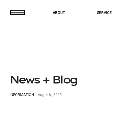
ABOUT
SERVICE
N
e
w
s
+
B
l
o
g
I
N
F
O
R
M
A
T
I
O
N
A
u
g
4
t
h
,
2
0
2
5