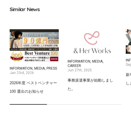
S
i
m
i
l
a
r
N
e
w
s
IN
INFORMATION, MEDIA,
Sep
CAREER
INFORMATION, MEDIA, PRESS
Jun 27th, 2025
Jan 23rd, 2026
新
事務派遣事業が始動しまし
2026年度 ベストベンチャー
し
た。
100 選出のお知らせ