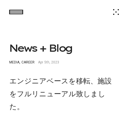
N
e
w
s
+
B
l
o
g
M
E
D
I
A
,
C
A
R
E
E
R
A
p
r
5
t
h
,
2
0
2
3
エンジニアベースを移転、施設
をフルリニューアル致しまし
た。