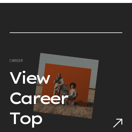
C
A
R
E
E
R
V
i
e
w
C
a
r
e
e
r
T
o
p