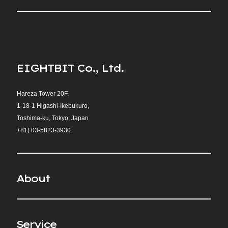
E
I
G
H
T
B
I
T
C
o
.
,
L
t
d
.
Hareza Tower 20F,
1-18-1 Higashi-Ikebukuro,
Toshima-ku, Tokyo, Japan
+81)
03-5823-3930
A
b
o
u
t
S
e
r
v
i
c
e