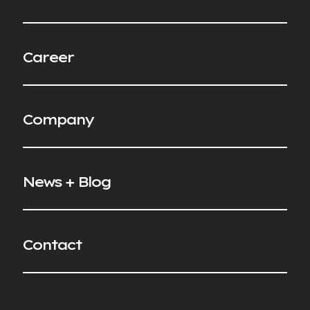
C
a
r
e
e
r
C
o
m
p
a
n
y
N
e
w
s
+
B
l
o
g
C
o
n
t
a
c
t